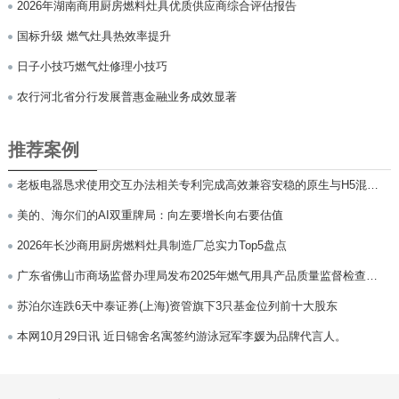
2026年湖南商用厨房燃料灶具优质供应商综合评估报告
国标升级 燃气灶具热效率提升
日子小技巧燃气灶修理小技巧
农行河北省分行发展普惠金融业务成效显著
推荐案例
老板电器恳求使用交互办法相关专利完成高效兼容安稳的原生与H5混合
交互
美的、海尔们的AI双重牌局：向左要增长向右要估值
2026年长沙商用厨房燃料灶具制造厂总实力Top5盘点
广东省佛山市商场监督办理局发布2025年燃气用具产品质量监督检查急
切
苏泊尔连跌6天中泰证券(上海)资管旗下3只基金位列前十大股东
本网10月29日讯 近日锦舍名寓签约游泳冠军李媛为品牌代言人。