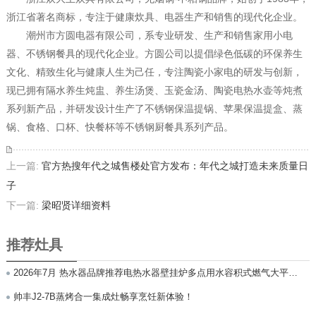
浙江省著名商标，专注于健康炊具、电器生产和销售的现代化企业。
潮州市方圆电器有限公司，系专业研发、生产和销售家用小电
器、不锈钢餐具的现代化企业。方圆公司以提倡绿色低碳的环保养生
文化、精致生化与健康人生为己任，专注陶瓷小家电的研发与创新，
现已拥有隔水养生炖盅、养生汤煲、玉瓷金汤、陶瓷电热水壶等炖煮
系列新产品，并研发设计生产了不锈钢保温提锅、苹果保温提盒、蒸
锅、食格、口杯、快餐杯等不锈钢厨餐具系列产品。
上一篇:
官方热搜年代之城售楼处官方发布：年代之城打造未来质量日
子
下一篇:
梁昭贤详细资料
推荐灶具
2026年7月 热水器品牌推荐电热水器壁挂炉多点用水容积式燃气大平层
品牌优选指南！
帅丰J2-7B蒸烤合一集成灶畅享烹饪新体验！