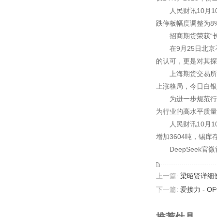
人民财讯10月10
跌停板幅度调整为8%
招商期货荣获“长期
在9月25日北京召
的认可，更是对其探索
上海期货交易所指定
上涨格局，今日白银期货
为进一步规范行业
为行业的高水平质量的
人民财讯10月10
增加3604吨，锡库存
DeepSeek官微
上一篇:
梁昭贤详细
下一篇:
爱接力 - O