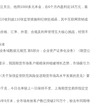
注。他用1000多元本金，在6个月内盈利近18万元，最
计收到超110张监管措施和纪律惩戒函，其中互联网营销成
临价格、汇率、外需、合规及利率管理五大核心挑战，经营不
标准
务域数据元规范 第5部分：企业资产证券化业务》《期货公
显示，我国期货市场客户规模保持稳健增长态势，市场吸引力
《关于加强监管防范风险促进期货市场高水平发展的意见》要
8千克，今日仓单较上一日保持不变。上海期货交易所指定交
年9月末，全市场有效客户数已突破270万个，较去年同期增