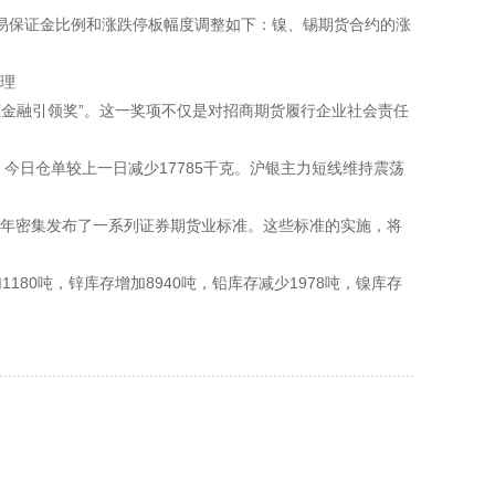
，交易保证金比例和涨跌停板幅度调整如下：镍、锡期货合约的涨
管理
惠金融引领奖”。这一奖项不仅是对招商期货履行企业社会责任
，今日仓单较上一日减少17785千克。沪银主力短线维持震荡
年密集发布了一系列证券期货业标准。这些标准的实施，将
80吨，锌库存增加8940吨，铅库存减少1978吨，镍库存