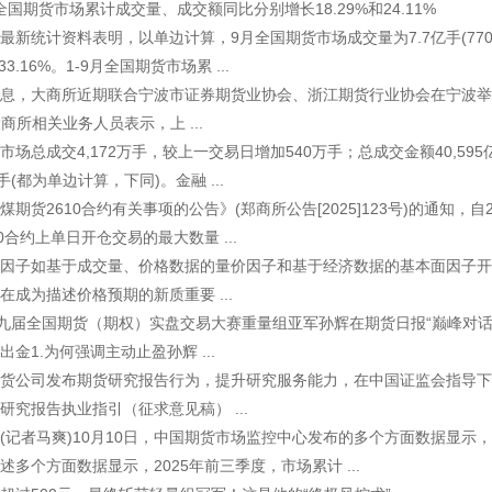
期货市场累计成交量、成交额同比分别增长18.29%和24.11%
资料表明，以单边计算，9月全国期货市场成交量为7.7亿手(770,214,19
3.16%。1-9月全国期货市场累 ...
，大商所近期联合宁波市证券期货业协会、浙江期货行业协会在宁波举办
大商所相关业务人员表示，上 ...
成交4,172万手，较上一交易日增加540万手；总成交金额40,595亿
(都为单边计算，下同)。金融 ...
2610合约有关事项的公告》(郑商所公告[2025]123号)的通知，自
0合约上单日开仓交易的最大数量 ...
子如基于成交量、价格数据的量价因子和基于经济数据的基本面因子开
成为描述价格预期的新质重要 ...
届全国期货（期权）实盘交易大赛重量组亚军孙辉在期货日报“巅峰对话
金1.为何强调主动止盈孙辉 ...
公司发布期货研究报告行为，提升研究服务能力，在中国证监会指导下
究报告执业指引（征求意见稿） ...
者马爽)10月10日，中国期货市场监控中心发布的多个方面数据显示，截
述多个方面数据显示，2025年前三季度，市场累计 ...