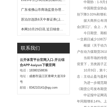
中期协：1-9月全国
中国期货业协会最新统计
制造厂总实力Top5盘点
广东省佛山市商场监督办理局
别下降3.03%和增长3
发布2025年燃气用具产品质量
苏泊尔连跌6天中泰证券(上海)
据大商所公布消息
会(浙江)”。会上，
监督检查急切
资管旗下3只基金位列前十大
本网10月29日讯 近日锦舍名
今日期货、期权市场总
股东
寓签约游泳冠军李媛为品牌代
一交易日减少108万手
根据《关于动力煤期货
联系我们
言人。
户在动力煤期货261
当前市场的传统因
云开体育平台官网入口-开云综
背景下，另类因子正在
合APP-kaiyun下载官网
10月9日，第十九
电话：
18380158836
地址：
成都市温江区青啤大道319
念：主动止盈与盈利出
号
为进一步规范期货
邮箱：
834210141@qq.com
《期货公司发布期货研
中证报中证网讯(记
年同期增长14%。上