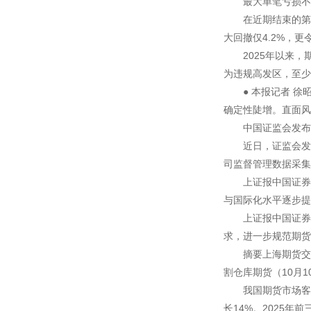
最大单笔亏损不超过
在近期结束的第十九
大回撤仅4.2%，更
2025年以来，期
为违规高发区，至少1
● 本报记者 徐
确定性陡增。直面风浪
中国证监会发布《
近日，证监会发布《
司监督管理数据采集规
上证报中国证券网讯
与国际化水平逐步提升
上证报中国证券网讯
求，进一步规范期货公
摘要上海期货交易所
割仓库期货（10月1
我国期货市场客户规
长14%。2025年前