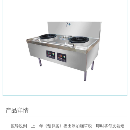
产品详情
报导说到，上一年《预算案》提出添加烟草税，即时将每支卷烟