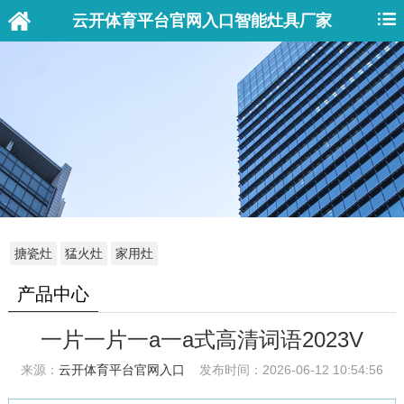
您好！欢迎来到
云开体育平台官网入口
醇基燃料油气化炉具_甲醇燃料灶具厂家网站
云开体育平台官网入口智能灶具厂家
搪瓷灶
猛火灶
家用灶
产品中心
一片一片一a一a式高清词语2023V
来源：
云开体育平台官网入口
发布时间：2026-06-12 10:54:56