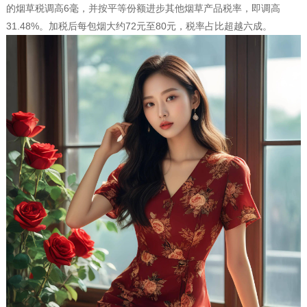
的烟草税调高6毫，并按平等份额进步其他烟草产品税率，即调高
31.48%。加税后每包烟大约72元至80元，税率占比超越六成。