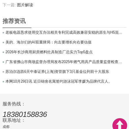
下一篇:
图片解读
推荐资讯
老板电器恳求使用交互办法相关专利完成高效兼容安稳的原生与H5混合
交互
美的、海尔们的AI双重牌局：向左要增长向右要估值
2026年长沙商用厨房燃料灶具制造厂总实力Top5盘点
广东省佛山市商场监督办理局发布2025年燃气用具产品质量监督检查急
切
苏泊尔连跌6天中泰证券(上海)资管旗下3只基金位列前十大股东
本网10月29日讯 近日锦舍名寓签约游泳冠军李媛为品牌代言人。
服务热线：
18380158836
联系地址：
成都