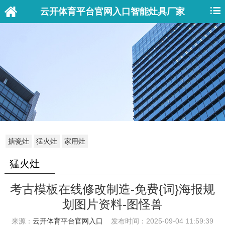
您好！欢迎来到
云开体育平台官网入口
醇基燃料油气化炉具_甲醇燃料灶具厂家网站
云开体育平台官网入口智能灶具厂家
搪瓷灶
猛火灶
家用灶
猛火灶
考古模板在线修改制造-免费{词}海报规
划图片资料-图怪兽
来源：
云开体育平台官网入口
发布时间：2025-09-04 11:59:39