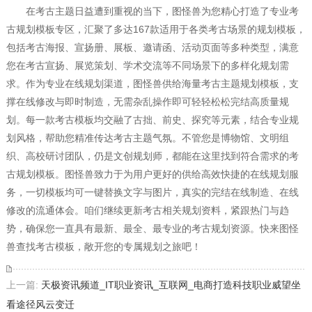
在考古主题日益遭到重视的当下，图怪兽为您精心打造了专业考
古规划模板专区，汇聚了多达167款适用于各类考古场景的规划模板，
包括考古海报、宣扬册、展板、邀请函、活动页面等多种类型，满意
您在考古宣扬、展览策划、学术交流等不同场景下的多样化规划需
求。作为专业在线规划渠道，图怪兽供给海量考古主题规划模板，支
撑在线修改与即时制造，无需杂乱操作即可轻轻松松完结高质量规
划。每一款考古模板均交融了古拙、前史、探究等元素，结合专业规
划风格，帮助您精准传达考古主题气氛。不管您是博物馆、文明组
织、高校研讨团队，仍是文创规划师，都能在这里找到符合需求的考
古规划模板。图怪兽致力于为用户更好的供给高效快捷的在线规划服
务，一切模板均可一键替换文字与图片，真实的完结在线制造、在线
修改的流通体会。咱们继续更新考古相关规划资料，紧跟热门与趋
势，确保您一直具有最新、最全、最专业的考古规划资源。快来图怪
兽查找考古模板，敞开您的专属规划之旅吧！
上一篇:
天极资讯频道_IT职业资讯_互联网_电商打造科技职业威望坐
看途径风云变迁