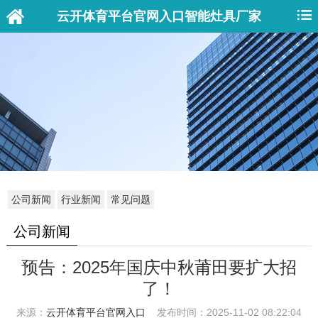
您好！欢迎来到
云开体育平台官网入口
醇基燃料油气化炉具_甲醇燃料灶具厂家网站
云开体育平台官网入口智能灶具厂家
公司新闻
行业新闻
常见问题
公司新闻
预告：2025年国庆中秋莆田要扩大招
了！
来源：
云开体育平台官网入口
发布时间：2025-11-02 08:22:04